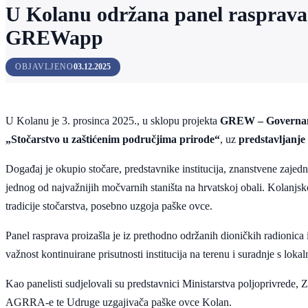
U Kolanu održana panel rasprava o
GREWapp
OBJAVLJENO
03.12.2025
U Kolanu je 3. prosinca 2025., u sklopu projekta
GREW – Governance 
„Stočarstvo u zaštićenim područjima prirode“
, uz
predstavljanj
Događaj je okupio stočare, predstavnike institucija, znanstvene zaj
jednog od najvažnijih močvarnih staništa na hrvatskoj obali. Kolanjsk
tradicije stočarstva, posebno uzgoja paške ovce.
Panel rasprava proizašla je iz prethodno održanih dioničkih radionica
važnost kontinuirane prisutnosti institucija na terenu i suradnje s lo
Kao panelisti sudjelovali su predstavnici Ministarstva poljoprivrede
AGRRA-e te Udruge uzgajivača paške ovce Kolan.