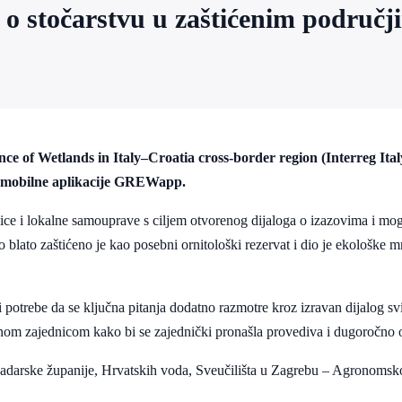
 stočarstvu u zaštićenim područjim
of Wetlands in Italy–Croatia cross-border region (Interreg Ital
e mobilne aplikacije GREWapp.
ednice i lokalne samouprave s ciljem otvorenog dijaloga o izazovima i 
o blato zaštićeno je kao posebni ornitološki rezervat i dio je ekološke
 i potrebe da se ključna pitanja dodatno razmotre kroz izravan dijalog 
kalnom zajednicom kako bi se zajednički pronašla provediva i dugoročno o
, Zadarske županije, Hrvatskih voda, Sveučilišta u Zagrebu – Agronoms