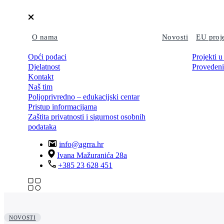
O nama
Novosti
EU proj
Opći podaci
Projekti u
Djelatnost
Provedeni
Kontakt
Naš tim
Poljoprivredno – edukacijski centar
Pristup informacijama
Zaštita privatnosti i sigurnost osobnih
podataka
info@agrra.hr
Ivana Mažuranića 28a
+385 23 628 451
NOVOSTI