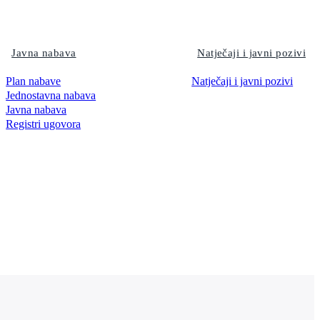
Javna nabava
Natječaji i javni pozivi
Plan nabave
Natječaji i javni pozivi
Jednostavna nabava
Javna nabava
Registri ugovora