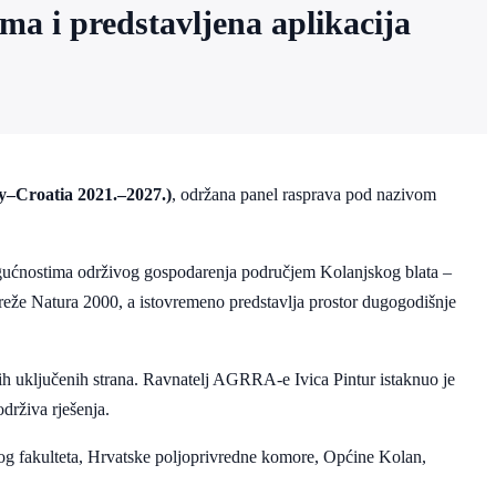
a i predstavljena aplikacija
y–Croatia 2021.–2027.)
, održana panel rasprava pod nazivom
mogućnostima održivog gospodarenja područjem Kolanjskog blata –
 mreže Natura 2000, a istovremeno predstavlja prostor dugogodišnje
svih uključenih strana. Ravnatelj AGRRA-e Ivica Pintur istaknuo je
drživa rješenja.
kog fakulteta, Hrvatske poljoprivredne komore, Općine Kolan,