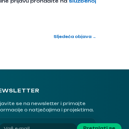
-line prijavu pronađite na
službenoj
Sljedeća objava →
EWSLETTER
ijavite se na newsletter i primajte
formacije o natječajima i projektima.
Vaša
Pretplati se