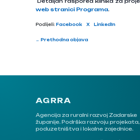
Detaljan raspored klinika za projek
web stranici Programa
.
Podijeli:
Facebook
X
LinkedIn
← Prethodna objava
AGRRA
Agencija za ruralni razvoj Zadarske
županije. Podrška razvoju projekata,
poduzetništva i lokalne zajednice.