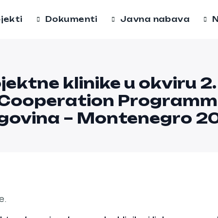
jekti
Dokumenti
Javna nabava
N
ojektne klinike u okviru 2
 Cooperation Programme
egovina – Montenegro 2
e.