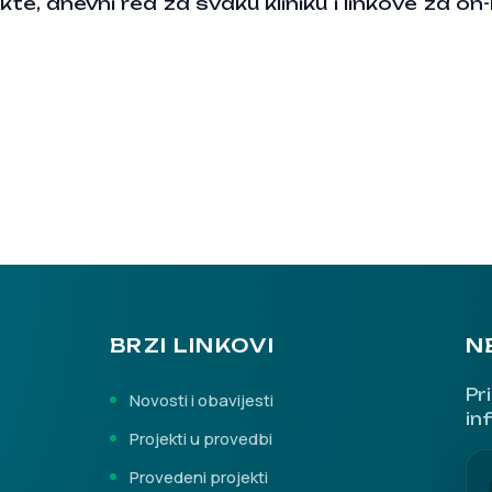
te, dnevni red za svaku kliniku i linkove za on
BRZI LINKOVI
N
Pr
Novosti i obavijesti
in
Projekti u provedbi
Provedeni projekti