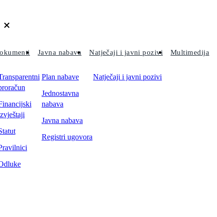
okumenti
Javna nabava
Natječaji i javni pozivi
Multimedija
Transparentni
Plan nabave
Natječaji i javni pozivi
proračun
Jednostavna
Financijski
nabava
izvještaji
Javna nabava
Statut
Registri ugovora
Pravilnici
Odluke