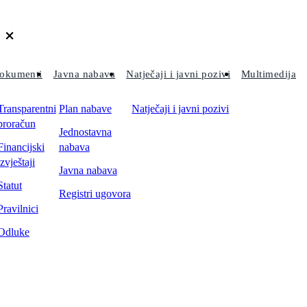
okumenti
Javna nabava
Natječaji i javni pozivi
Multimedija
Transparentni
Plan nabave
Natječaji i javni pozivi
proračun
Jednostavna
Financijski
nabava
izvještaji
Javna nabava
Statut
Registri ugovora
Pravilnici
Odluke