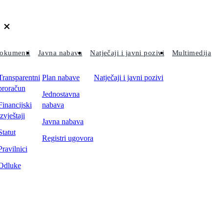
okumenti
Javna nabava
Natječaji i javni pozivi
Multimedija
Transparentni
Plan nabave
Natječaji i javni pozivi
proračun
Jednostavna
Financijski
nabava
izvještaji
Javna nabava
Statut
Registri ugovora
Pravilnici
Odluke