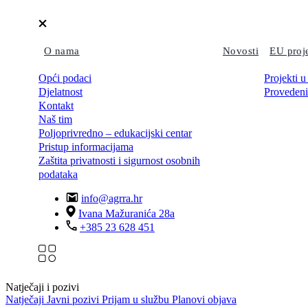
O nama
Novosti
EU proj
Opći podaci
Projekti u
Djelatnost
Provedeni
Kontakt
Naš tim
Poljoprivredno – edukacijski centar
Pristup informacijama
Zaštita privatnosti i sigurnost osobnih
podataka
info@agrra.hr
Ivana Mažuranića 28a
+385 23 628 451
Natječaji i pozivi
Natječaji
Javni pozivi
Prijam u službu
Planovi objava