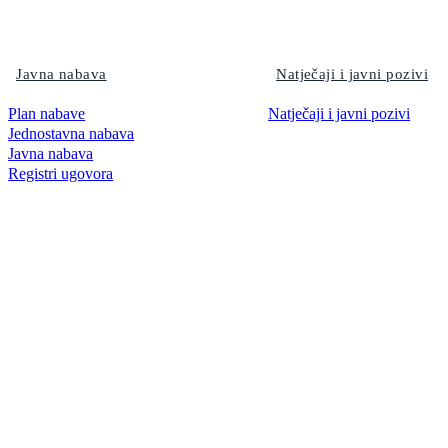
Javna nabava
Natječaji i javni pozivi
Plan nabave
Natječaji i javni pozivi
Jednostavna nabava
Javna nabava
Registri ugovora