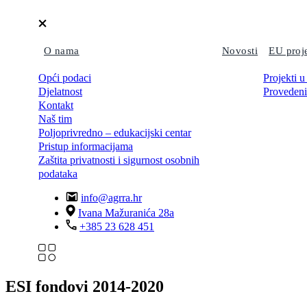
O nama
Novosti
EU proj
Opći podaci
Projekti u
Djelatnost
Provedeni
Kontakt
Naš tim
Poljoprivredno – edukacijski centar
Pristup informacijama
Zaštita privatnosti i sigurnost osobnih
podataka
info@agrra.hr
Ivana Mažuranića 28a
+385 23 628 451
ESI fondovi 2014-2020