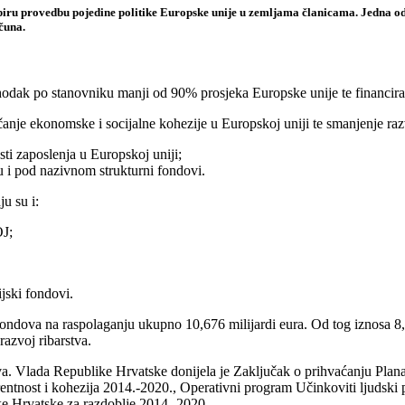
dupiru provedbu pojedine politike Europske unije u zemljama članicama. Jedna od 
čuna.
ohodak po stanovniku manji od 90% prosjeka Europske unije te financira 
ačanje ekonomske i socijalne kohezije u Europskoj uniji te smanjenje raz
ti zaposlenja u Europskoj uniji;
su i pod nazivnom strukturni fondovi.
u su i:
J;
ijski fondovi.
ndova na raspolaganju ukupno 10,676 milijardi eura. Od tog iznosa 8,39
razvoj ribarstva.
a. Vlada Republike Hrvatske donijela je Zaključak o prihvaćanju Plana 
tnost i kohezija 2014.-2020., Operativni program Učinkoviti ljudski p
e Hrvatske za razdoblje 2014.-2020.