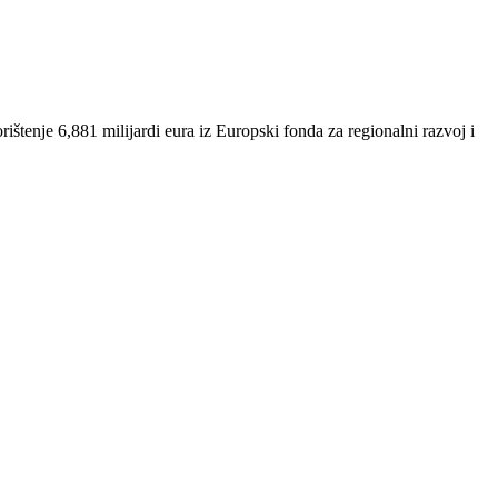
štenje 6,881 milijardi eura iz Europski fonda za regionalni razvoj i
ticije (u područjima prometa, energetike, zaštite okoliša, ICT-a) i
tenje novca iz Europskog socijalnog fonda.
u ljudski kapital i jačanje konkurentnosti europskog gospodarstva.
da, usmjerene su na borbu protiv siromaštva i socijalne isključenosti te
Njegova je ukupna vrijednost 1,85 milijardi eura, od čega se 1,58