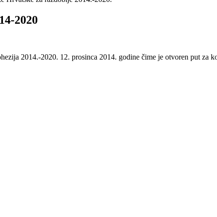
4-2020
zija 2014.-2020. 12. prosinca 2014. godine čime je otvoren put za kori
e za rast i radna mjesta kroz poticanje ulaganja u infrastrukturne inves
I 2014-2020
otencijali 2014.-2020. 18. prosinca 2014. čime je otvoren put za koriš
 Europske unije kojim se državama članicama pruža potpora za ulaganje 
judima da unaprijede svoje vještine i lakše se integriraju na tržište ra
idonijeti rastu zapošljavanja i jačanju socijalne kohezije u Hrvatskoj. 
 eura iz Inicijative za zapošljavanje mladih.