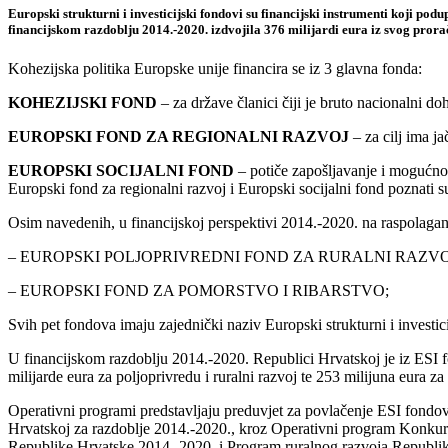
Europski strukturni i investicijski fondovi su financijski instrumenti koji po
financijskom razdoblju 2014.-2020. izdvojila 376 milijardi eura iz svog prora
Kohezijska politika Europske unije financira se iz 3 glavna fonda:
KOHEZIJSKI FOND
– za države članici čiji je bruto nacionalni d
EUROPSKI FOND ZA REGIONALNI RAZVOJ
– za cilj ima j
EUROPSKI SOCIJALNI FOND
– potiče zapošljavanje i mogućnos
Europski fond za regionalni razvoj i Europski socijalni fond poznati 
Osim navedenih, u financijskoj perspektivi 2014.-2020. na raspolaganj
– EUROPSKI POLJOPRIVREDNI FOND ZA RURALNI RAZVO
– EUROPSKI FOND ZA POMORSTVO I RIBARSTVO;
Svih pet fondova imaju zajednički naziv Europski strukturni i investic
U financijskom razdoblju 2014.-2020. Republici Hrvatskoj je iz ESI fo
milijarde eura za poljoprivredu i ruralni razvoj te 253 milijuna eura za 
Operativni programi predstavljaju preduvjet za povlačenje ESI fondov
Hrvatskoj za razdoblje 2014.-2020., kroz Operativni program Konkuren
Republike Hrvatske 2014.-2020. i Program ruralnog razvoja Republik