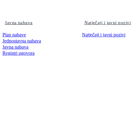
Javna nabava
Natječaji i javni pozivi
Plan nabave
Natječaji i javni pozivi
Jednostavna nabava
Javna nabava
Registri ugovora