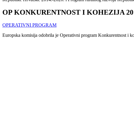
OP KONKURENTNOST I KOHEZIJA 201
OPERATIVNI PROGRAM
Europska komisija odobrila je Operativni program Konkurentnost i kohe
Kohezijskog fonda.
Programom se provodi kohezijska politika EU-a i doprinosi cilju Ulaganj
pružanje potpore razvoju poduzetništva i istraživačkih djelatnosti.
OP UČINKOVITI LJUDSKI POTENCIJAL
OPERATIVNI PROGRAM
Europska komisija odobrila je Operativni program Učinkoviti ljudski p
Europski socijalni fond jedan je od temeljnih strukturnih instrumenta
Aktivnosti financirane iz sredstava Europskog socijalnog fonda pomažu l
na poboljšanje učinkovitosti javne uprave.
Temeljni cilj Operativnog programa Učinkoviti ljudski potencijali je pr
milijardi financira iz proračuna Europske unije, uključujući 66 milijuna