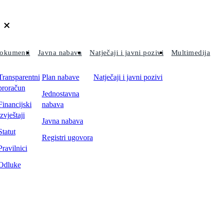
okumenti
Javna nabava
Natječaji i javni pozivi
Multimedija
Transparentni
Plan nabave
Natječaji i javni pozivi
proračun
Jednostavna
Financijski
nabava
izvještaji
Javna nabava
Statut
Registri ugovora
Pravilnici
Odluke