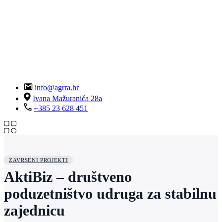
info@agrra.hr
Ivana Mažuranića 28a
+385 23 628 451
ZAVRSENI PROJEKTI
AktiBiz – društveno
poduzetništvo udruga za stabilnu
zajednicu