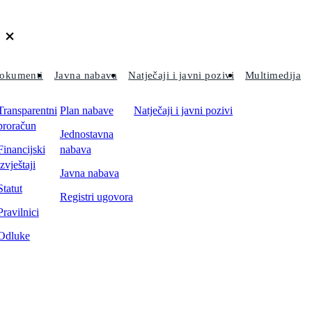
okumenti
Javna nabava
Natječaji i javni pozivi
Multimedija
Transparentni
Plan nabave
Natječaji i javni pozivi
proračun
Jednostavna
Financijski
nabava
izvještaji
Javna nabava
Statut
Registri ugovora
Pravilnici
Odluke