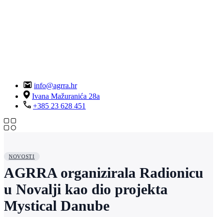
info@agrra.hr
Ivana Mažuranića 28a
+385 23 628 451
NOVOSTI
AGRRA organizirala Radionicu
u Novalji kao dio projekta
Mystical Danube