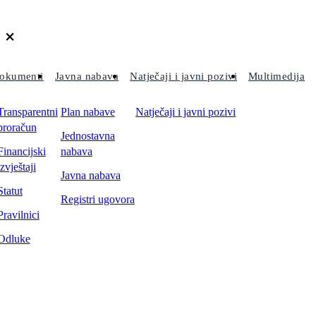
okumenti
Javna nabava
Natječaji i javni pozivi
Multimedija
Transparentni
Plan nabave
Natječaji i javni pozivi
proračun
Jednostavna
Financijski
nabava
izvještaji
Javna nabava
Statut
Registri ugovora
Pravilnici
Odluke